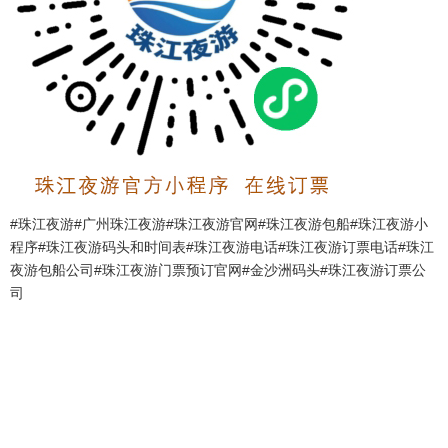
#珠江夜游#广州珠江夜游#珠江夜游官网#珠江夜游包船#珠江夜游小
程序#珠江夜游码头和时间表#珠江夜游电话#珠江夜游订票电话#珠江
夜游包船公司#珠江夜游门票预订官网#金沙洲码头#珠江夜游订票公
司