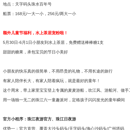
地点：天字码头珠水百年号
船票：168元/一大一小，256元/两大一小
额外儿童节福利，水上茶居宠粉啦！
5月30日-6月1日小朋友到水上茶居，免费赠送棒棒糖1支
甜甜的糖果，承包宝贝的节日小美好
小朋友的快乐真的很简单，不用昂贵的礼物，不用长途的旅行
有家人陪伴长大，有家人陪着疯玩，就是最好的童年！
这个周末，带上家里宝宝登上专属的麦麦游船，吹江风、游船河、做手
用一场独一无二的珠江六一童趣派对，定格孩子闪闪发光的童年瞬间
官方小程序：珠江夜游官方、珠江日夜游
优势一：官方直营、覆盖大沙头码头/天字码头/海心沙码头/广州塔码