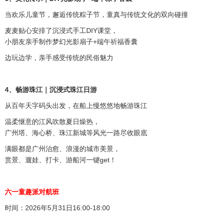
当欢乐儿童节，邂逅传统粽子节，
童真与传统文化的双向碰撞
麦麦贴心安排了沉浸式手工DIY课堂，
小朋友亲手制作梦幻光影扇子+端午祈福香囊
边玩边学，亲手感受传统的民俗魅力
4、畅游珠江｜沉浸式珠江日游
从百年天字码头出发，
在船上慢悠悠地畅游珠江
温柔惬意的江风吹散夏日燥热，
广州塔、海心桥、珠江新城等风光一路尽收眼底
满眼都是广州治愈、浪漫的城市美景，
赏景、遛娃、打卡、游船河一键get！
六一童趣派对航班
时间：2026年5月31日16:00-18:00