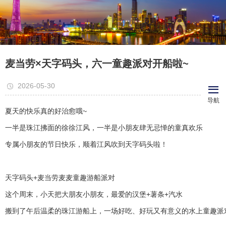
麦当劳×天字码头，六一童趣派对开船啦~
2026-05-30
导航
夏天的快乐真的好治愈哦~
一半是珠江拂面的徐徐江风，一半是小朋友肆无忌惮的童真欢乐
专属小朋友的节日快乐，顺着江风吹到天字码头啦！
天字码头+麦当劳麦麦童趣游船派对
这个周末，小天把大朋友小朋友，最爱的汉堡+薯条+汽水
搬到了午后温柔的珠江游船上，一场好吃、好玩又有意义的水上童趣派