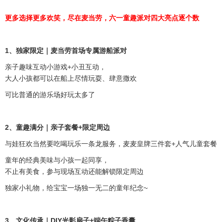
更多选择更多欢笑，尽在麦当劳，六一童趣派对四大亮点逐个数
1、独家限定｜麦当劳首场专属游船派对
亲子趣味互动小游戏+小丑互动，
大人小孩都可以在船上尽情玩耍、肆意撒欢
可比普通的游乐场好玩太多了
2、童趣满分｜亲子套餐+限定周边
与娃狂欢当然要吃喝玩乐一条龙服务，
麦麦皇牌三件套+人气儿童套餐
童年的经典美味与小孩一起同享，
不止有美食，参与现场互动还能解锁限定周边
独家小礼物，给宝宝一场独一无二的童年纪念~
3、文化传承｜DIY光影扇子+端午粽子香囊