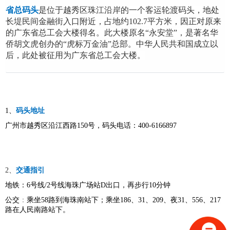
省总码头
是
位于越秀区珠江沿岸的一个客运轮渡码头，地处
长堤
民间金融街入口附近，占地约102.7平方米，因正对原来
的广东省总工会大楼得名。此大楼原名“永安堂”，是著名华
侨胡文虎创办的“虎标万金油”总部。中华人民共和国成立以
后，此处被征用为广东省总工会大楼。
1、
码头地址
广州市越秀区沿江西路150号，
码头电话：400-6166897
2、
交通指引
地铁
：6号线/2号线海珠广场站D出口，再步行10分钟
公交
：
乘坐58路到海珠南站下；乘坐186、31、209、夜31、556、217
路在人民南路站下。