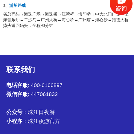
3、
游船路线
省总码头→海珠广场→海珠桥→江湾桥→海印桥→中大北门广场→星
海音乐厅→二沙岛→广州大桥→海心桥→广州塔→海心沙→猎德大桥
掉头返回码头，全程90分钟
联系我们
电话客服
: 400-6166897
微信客服
: 447061832
公众号
：珠江日夜游
小程序
：珠江夜游官方