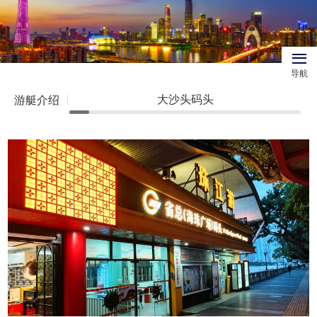
导航
大沙头码头
游艇介绍