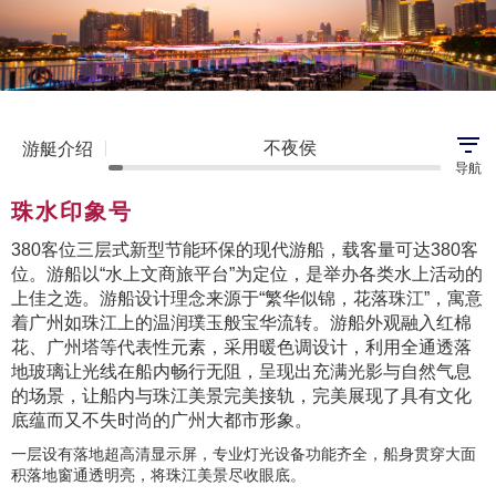
不夜侯
游艇介绍
导航
珠水印象号
380客位三层式新型节能环保的现代游船，载客量可达380客
位。游船以“水上文商旅平台”为定位，是举办各类水上活动的
上佳之选。游船设计理念来源于“繁华似锦，花落珠江”，寓意
着广州如珠江上的温润璞玉般宝华流转。游船外观融入红棉
花、广州塔等代表性元素，采用暖色调设计，利用全通透落
地玻璃让光线在船内畅行无阻，呈现出充满光影与自然气息
的场景，让船内与珠江美景完美接轨，完美展现了具有文化
底蕴而又不失时尚的广州大都市形象。
一层设有落地超高清显示屏，专业灯光设备功能齐全，船身贯穿大面
积落地窗通透明亮，将珠江美景尽收眼底。