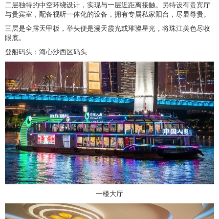
二层独特的中空环绕设计，实现与一层近距离接触。另特设有贵宾厅
与贵宾室，配备视听一体化的设备，拥有专属私家阳台，尽显尊贵。
三层是全露天甲板，举头便是漫天霞光或璀璨星光，将珠江美色尽收
眼底。
登船码头：海心沙西区码头
一楼大厅