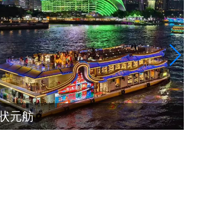
星舰
状元舫