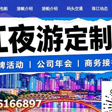
包船
游艇介绍
游船介绍
码头交通
珠江动态