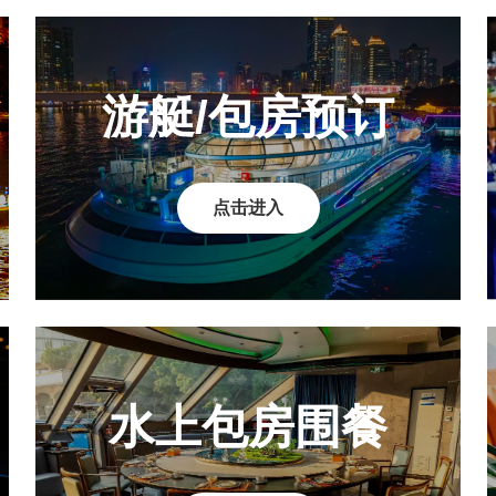
游艇/包房预订
点击进入
水上包房围餐