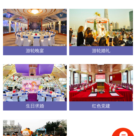
游轮晚宴
游轮婚礼
生日求婚
红色党建